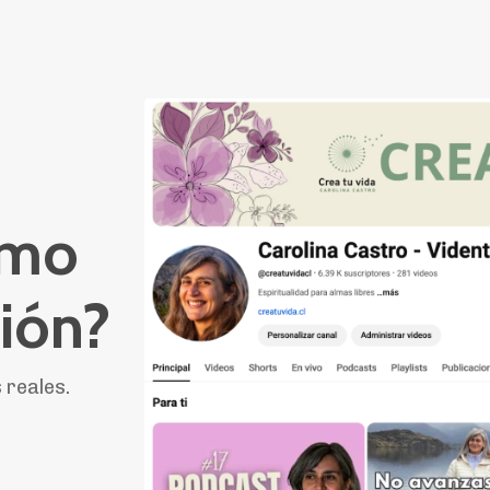
ómo
ión?
 reales.