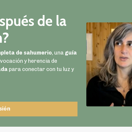
spués de la
n?
mpleta de sahumerio
, una
guía
vocación y herencia de
ada
para conectar con tu luz y
sión