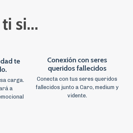
i si...
Conexión con seres
edad te
queridos fallecidos
do.
Conecta con tus seres queridos
esa carga.
fallecidos junto a Caro, medium y
ará a
vidente.
 emocional