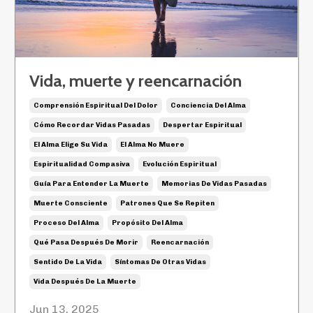
Vida, muerte y reencarnación
Comprensión Espiritual Del Dolor
Conciencia Del Alma
Cómo Recordar Vidas Pasadas
Despertar Espiritual
El Alma Elige Su Vida
El Alma No Muere
Espiritualidad Compasiva
Evolución Espiritual
Guía Para Entender La Muerte
Memorias De Vidas Pasadas
Muerte Consciente
Patrones Que Se Repiten
Proceso Del Alma
Propósito Del Alma
Qué Pasa Después De Morir
Reencarnación
Sentido De La Vida
Síntomas De Otras Vidas
Vida Después De La Muerte
Jun 13, 2025