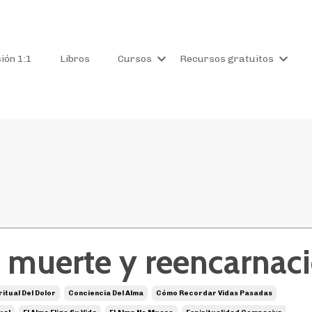
ión 1:1
Libros
Cursos
Recursos gratuitos
, muerte y reencarnac
itual Del Dolor
Conciencia Del Alma
Cómo Recordar Vidas Pasadas