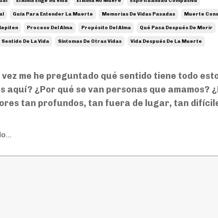
ual
El Alma Elige Su Vida
El Alma No Muere
Espiritualidad Compasiva
al
Guía Para Entender La Muerte
Memorias De Vidas Pasadas
Muerte Cons
Repiten
Proceso Del Alma
Propósito Del Alma
Qué Pasa Después De Morir
Sentido De La Vida
Síntomas De Otras Vidas
Vida Después De La Muerte
vez me he preguntado qué sentido tiene todo esto
s aquí? ¿Por qué se van personas que amamos? 
ores tan profundos, tan fuera de lugar, tan difícil
o...